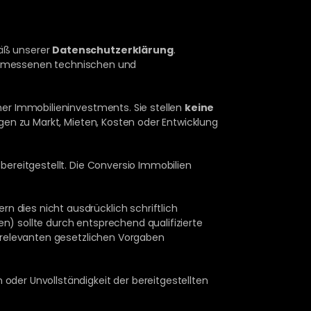
äß unserer 
Datenschutzerklärung
. 
emessenen technischen und 
her Immobilieninvestments. Sie stellen 
keine 
en zu Markt, Mieten, Kosten oder Entwicklung 
ereitgestellt. Die Conversio Immobilien 
fern dies nicht ausdrücklich schriftlich 
gen) sollte durch entsprechend qualifizierte 
e relevanten gesetzlichen Vorgaben 
oder Unvollständigkeit der bereitgestellten 