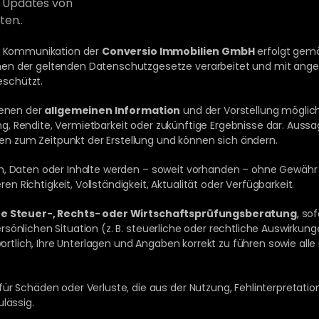
n, Updates von 
en..
d Kommunikation der 
Conversio Immobilien GmbH
 erfolgt gem
men der geltenden Datenschutzgesetze verarbeitet und mit ang
schützt.
enen der 
allgemeinen Information
 und der Vorstellung möglic
, Rendite, Vermietbarkeit oder zukünftige Ergebnisse dar. Aussag
 zum Zeitpunkt der Erstellung und können sich ändern.
n, Daten oder Inhalte werden – soweit vorhanden – ohne Gewähr b
Richtigkeit, Vollständigkeit, Aktualität oder Verfügbarkeit.
ne Steuer-, Rechts- oder Wirtschaftsprüfungsberatung
, so
 persönlichen Situation (z. B. steuerliche oder rechtliche Auswirkun
wortlich, Ihre Unterlagen und Angaben korrekt zu führen sowie all
r Schäden oder Verluste, die aus der Nutzung, Fehlinterpretation 
lässig.