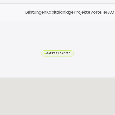
Leistungen
Kapitalanlage
Projekte
Vorteile
FAQ
MARKET LEADERS
Get
in
touch
with
u
We’re
here
to
help
and
answer
any
questions
you
may
have